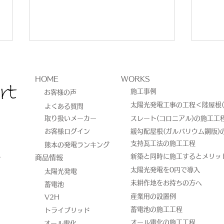
HOME
WORKS
施工事例
お客様の声
太陽光発電工事の工程＜陸屋根(
よくある質問
取り扱いメーカー
スレート(コロニアル)の施工工
お客様ログイン
緩勾配屋根(ガルバリウム鋼版)
熊本市西区中島町｜太陽光発
上益
​支持瓦工法の施工工程
熊本の発電ランキング
8
新築と同時に施工するとメリッ
​商品情報
電5.115kW＋EP CUBE
工事
太陽光発電を0円で導入
太陽光発電
13.3kWh創蓄連携システム
未耕作地をお持ちの方へ
蓄電池
設置工事
産業用の設置例
V2H
蓄電池の施工工程
トライブリッド
オール電化の施工工程
オール電化