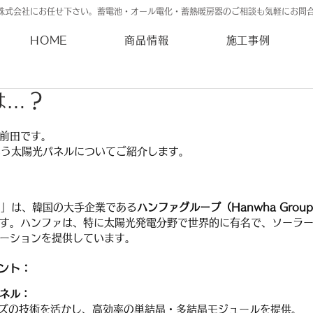
株式会社にお任せ下さい。蓄電池・オール電化・蓄熱暖房器のご相談も気軽にお問
HOME
商品情報
施工事例
とは…？
前田です。
という太陽光パネルについてご紹介します。
ズ）」は、韓国の大手企業である
ハンファグループ（Hanwha Gro
す。ハンファは、特に太陽光発電分野で世界的に有名で、ソーラ
ーションを提供しています。
イント：
ネル：
ズの技術を活かし、高効率の単結晶・多結晶モジュールを提供。