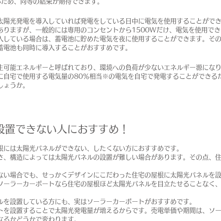
多いため、同等の結果が期待できます。
太陽光発電を導入していれば発電をしている日中に電気を使用することがで
ありますが、一般的には専用のコンセントから1500Wだけ、電気を使用で
入している場合は、蓄電池に貯めた電気を夜に使用することができます。そ
蓄電池も同時に導入することがおすすめです。
生可能エネルギーと呼ばれており、環境への負荷が少ないエネルギー源になりま
に自宅で使用する電気量の80％相当※の電気を自宅で発電することができる
しょうか。
設置できない人におすすめ！
根には太陽光パネルができない、したくない方におすすめです。
さ、構造によっては太陽光パネルの設置が難しい場合があります。その点、
ない場合でも、せっかくデザインにこだわった住宅の屋根に太陽光パネルを
ソーラーカーポートなら住宅の屋根ほど太陽光パネルを目立たせることなく
ルを設置している方にも、実はソーラーカーポートがおすすめです。
トを設置することで太陽光発電量が増えるからです。売電単価や期間は、ソ
なるかどうかで変わります。