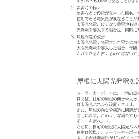
4.5kW～6.0kWであることが
災害時の備え
災害などで停電が発生した際も、
使用できる電気量が異なることが
太陽光発電だけでなく蓄電池も導
光発電を導入する場合は、同時に
環境問題の改善
太陽光発電で発電された電気は再
太陽光発電を導入した場合、年間
とができると言えるのではないで
屋根に太陽光発電を
ソーラーカーポートは、自宅の屋
例えば、住宅の屋根の向きや大き
ば太陽光パネルを設置できます。
また、屋根の向きや構造に問題が
方もいます。このような場合でも
ポートを選べます。
さらに、自宅の屋根に太陽光パネ
理由は簡単で、ソーラーカーポー
ネルの合計発電量が10kW以上に