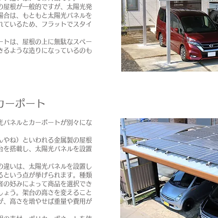
の屋根が一般的ですが、太陽光発
場合は、もともと太陽光パネルを
れているため、フラットでスタイ
。
ートは、屋根の上に無駄なスペー
きるような造りになっているのも
カーポート
光パネルとカーポートが別々にな
んやね）といわれる金属製の屋根
台を搭載し、太陽光パネルを設置
の違いは、太陽光パネルを設置し
るという点が挙げられます。種類
者の好みによって商品を選択でき
しょう。架台の高さを変えること
が、高さを増やせば重量や費用が