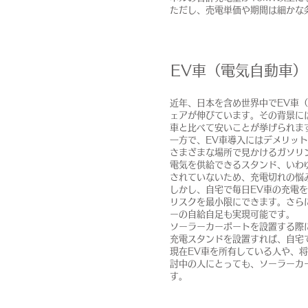
ただし、売電単価や期間は細かな
EV車（電気自動車
近年、日本を含め世界中でEV車
ェアが伸びています。その背景に
車と比べて安いことが挙げられま
一方で、EV車導入にはデメリッ
さまざまな場所で見かけるガソリ
電気を供給できるスタンド、いわ
されていないため、充電切れの悩
しかし、自宅で毎日EV車の充電
リスクを最小限にできます。さら
ーの自給自足も実現可能です。
ソーラーカーポートを設置する際
充電スタンドを設置すれば、自宅
現在EV車を所有している人や、将
討中の人にとっても、ソーラーカ
す。