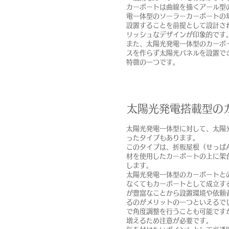
カーポートは曲線を描くアール型
電一体型のソーラーカーポートの
設置することを前提として設計さ
リッシュなデザインが印象的です
また、太陽光発電一体型のカーポ
スを作らず太陽光パネルを設置で
特徴の一つです。
太陽光発電搭載型の
太陽光発電一体型に対して、太陽
ったタイプもあります。
このタイプは、折板屋根（せっぱ
材を使用したカーポートの上に架
します。
太陽光発電一体型のカーポートと
なくてもカーポートとして成立す
が豊富なことから設置環境や依頼
るのがメリットの一つといえるで
で角度調整を行うことも可能です
増えるため注意が必要です。