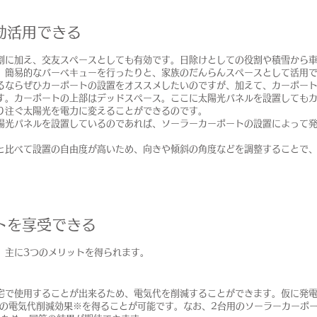
効活用できる
割に加え、交友スペースとしても有効です。日除けとしての役割や積雪から
、簡易的なバーベキューを行ったりと、家族のだんらんスペースとして活用
るならぜひカーポートの設置をオススメしたいのですが、加えて、カーポー
す。カーポートの上部はデッドスペース。ここに太陽光パネルを設置しても
り注ぐ太陽光を電力に変えることができるのです。
陽光パネルを設置しているのであれば、ソーラーカーポートの設置によって
と比べて設置の自由度が高いため、向きや傾斜の角度などを調整することで
トを享受できる
、主に3つのメリットを得られます。
宅で使用することが出来るため、電気代を削減することができます。仮に発電容
0円の電気代削減効果※を得ることが可能です。なお、2台用のソーラーカーポ