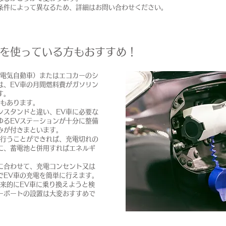
条件によって異なるため、詳細はお問い合わせください。
）を使っている方もおすすめ！
（電気自動車）またはエコカーのシ
は、EV車の月間燃料費がガソリン
す。
トもあります。
ンスタンドと違い、EV車に必要な
ゆるEVステーションが十分に整備
みが付きまといます。
を行うことができれば、充電切れの
に、蓄電池と併用すればエネルギ
に合わせて、充電コンセント又は
でEV車の充電を簡単に行えます。
来的にEV車に乗り換えようと検
ーポートの設置は大変おすすめで