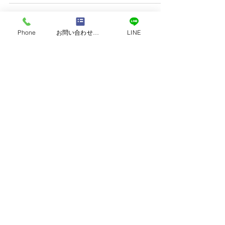
喜んでもらえたこと vol.15
Phone
お問い合わせフォーム
LINE
喜んでもらえたこと vol.14
1
/
3
営業時間｜9:00 ～ 18:00
定休日：日曜・祝日
​TEL：096-370-8100
TEL :
0120-118-810
​日本｜熊本県熊本市南区田井島2-3-8