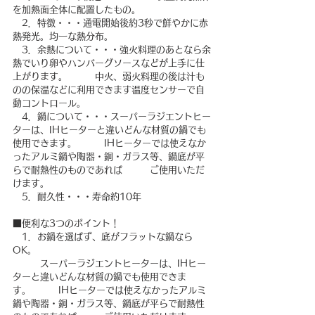
を加熱面全体に配置したもの。
　2．特徴・・・通電開始後約3秒で鮮やかに赤
熱発光。均一な熱分布。
　3．余熱について・・・強火料理のあとなら余
熱でいり卵やハンバーグソースなどが上手に仕
上がります。　　　中火、弱火料理の後は汁も
のの保温などに利用できます温度センサーで自
動コントロール。
　4．鍋について・・・スーパーラジエントヒー
ターは、IHヒーターと違いどんな材質の鍋でも
使用できます。　　　IHヒーターでは使えなか
ったアルミ鍋や陶器・銅・ガラス等、鍋底が平
らで耐熱性のものであれば　　　ご使用いただ
けます。
　5．耐久性・・・寿命約10年
■便利な3つのポイント！
　1．お鍋を選ばず、底がフラットな鍋なら
OK。
　　　スーパーラジエントヒーターは、IHヒー
ターと違いどんな材質の鍋でも使用できま
す。　　　IHヒーターでは使えなかったアルミ
鍋や陶器・銅・ガラス等、鍋底が平らで耐熱性