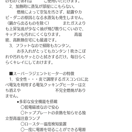
のものであれば　　　ご使用いただけます。
　2．加熱時に蒸気が部屋にこもらない。
　　　燃焼によって空気を汚さず、結露やカ
ビ・ダニの原因となる水蒸気も発生しません。
（鍋から出るものを除く）　　　またガスより
も上昇気流が少なく油が飛び散りにくいので、
キッチンも汚れにくくなります。　　　高温
密、高断熱住宅にも最適です。
　3．フラットなので掃除もカンタン。
　　　お手入れがとってもカンタン！吹きこぼ
れや汚れもサッとひと拭きするだけ。毎日らく
らくキレイにしておけます。
　■スーパーラジエントヒーターの特徴
　1．安全性・・・炎で調理するガスコンロに比
べ電気を利用する電気クッキングヒーターは立
ち消えや　　　　　　　　　不完全燃焼があり
ません。
　　　●多彩な安全機能を搭載
　　　　○低電磁波なので安心
　　　　○トッププレートの余熱を知らせる独
立型高温注意ランプ
　　　　○ロースター温度検知装置
　　　　○一度に電源を切ることができる電源