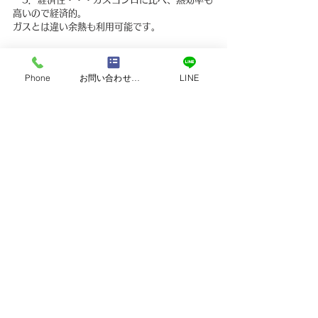
高いので経済的。　　　　　　　　　　
ガスとは違い余熱も利用可能です。
MFGスーパーラジエントヒーターは、健康に良
い遠赤外線の効果が、公的機関（長崎県窯業技
Phone
お問い合わせフォーム
LINE
術センター）で立証されています。
遠赤外線放射機能による温熱効果で、素材を素
早くおいしく調理するほか、調理に必要な水・
素材からにじみ出る肉汁や野菜等の分子を最小
化するため、栄養素が人体に吸収されやすくな
ります。
遠赤外線でご家庭のお料理をさらにおいしくし
ます。
【すべて、カタログより抜粋】
すべて表示
最新記事