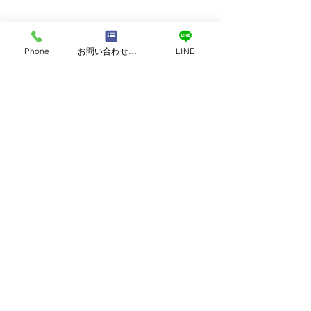
Phone
お問い合わせフォーム
LINE
営業時間｜9:00 ～ 18:00
定休日：日曜・祝日
​TEL：096-370-8100
TEL :
0120-118-810
蓄電池の今後の重要性に
太陽光発電は曇
​日本｜熊本県熊本市南区田井島2-3-8