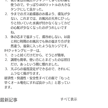
我が家はお風呂やシャワーで多くのお湯を
使うので。やっぱり460リットルの大きな
タンクにして良かった。
今までのガス給湯器のお湯より、湯気が少
ない。これまでは、お風呂の天井にびっし
りと付いていた水滴が付かなくなってカビ
の心配が少なくなったのがうれしいです
ね。
体の芯まで温まって、湯冷めしない。以前
と同じ時間のお風呂でも体の温まり方が全
然違う。温泉に入ったようなカンジです。
IHクッキングヒーターは、
さっと拭くだけだから、そうじが簡単。
調理も簡単。使い方にとまどったのは初日
だけ。あっという間に慣れました。
天ぷらの温度設定ができるので、きれいに
ムラなく揚がります。
経済性・快適性・安全性すべての面で「もっと
早くオール電化にすれば良かった」と思ってい
ます。
すべて表示
最新記事