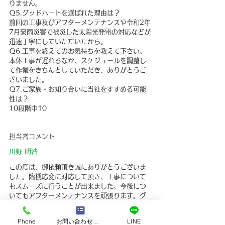
りません。
Ｑ5.グッドハートを選ばれた理由は？
前回の工事及びアフターメンテナンスや令和2年
7月豪雨災害で被災した太陽光発電の対応などが
迅速丁寧にしていただいたから。
Ｑ6.工事を終えてのお気持ちを教えて下さい。
本体工事が遅れるなか、スケジュールを調整し
て作業をきちんとしていただき、ありがとうご
ざいました。
Ｑ7.ご家族・お知り合いに当社をすすめる可能
性は？
10段階中10
担当者コメント
川野 明浩
この度は、御依頼頂き誠にありがとうございま
した。臨機応変に対応して頂き、工事について
もスムーズに行うことが出来ました。今後につ
いてもアフターメンテナンスを頑張ります。グ
ッドハートをご利用頂き、本当にありがとうご
ざいました。
Phone
お問い合わせフォーム
LINE