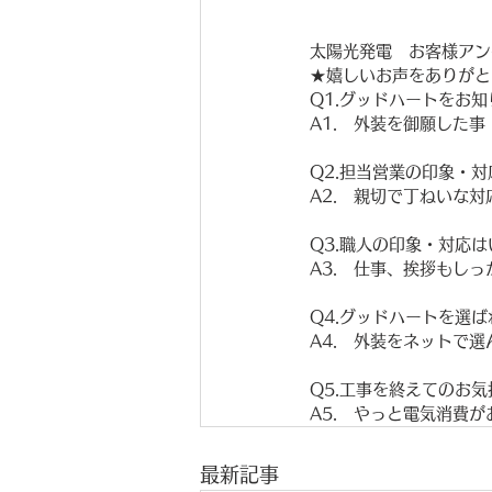
太陽光発電　お客様アン
★嬉しいお声をありがと
Q1.グッドハートをお
A1.　外装を御願した事
Q2.担当営業の印象・
A2.　親切で丁ねいな
Q3.職人の印象・対応
A3.　仕事、挨拶もし
Q4.グッドハートを選
A4.　外装をネットで
Q5.工事を終えてのお
A5.　やっと電気消費
最新記事