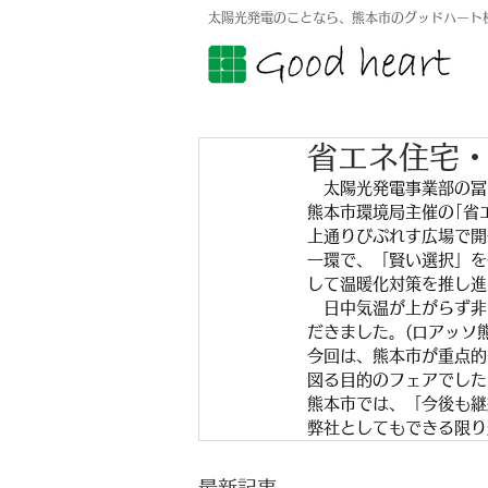
太陽光発電のことなら、熊本市のグッドハート
省エネ住宅
　太陽光発電事業部の冨
熊本市環境局主催の｢省エ
上通りびぷれす広場で開
一環で、「賢い選択」を促
して温暖化対策を推し進
　日中気温が上がらず非
だきました。(ロアッソ
今回は、熊本市が重点的
図る目的のフェアでした
熊本市では、「今後も継
弊社としてもできる限り