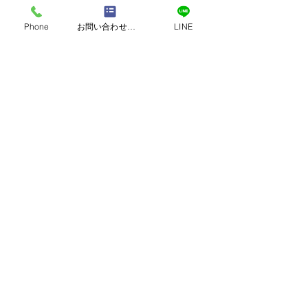
・エラー表示が出る
Phone
お問い合わせフォーム
LINE
・運転音が大きくなった
・メーカー修理が終了している
このような症状がある場合は交換の検討をおす
すめします。
グッドハート株式会社では、太陽光発電システ
ムや蓄電池、V2Hのご相談も承っております。
パワーコンディショナーの交換や発電状況が気
になる方は、お気軽にご相談ください！
すべて表示
最新記事