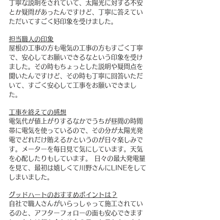
丁寧な説明をされていて、太陽光に対する不安
とか疑問があったんですけど、丁寧に答えてい
ただいてすごく好印象を受けました。
担当職人の印象
屋根の工事の方も電気の工事の方もすごく丁寧
で、安心してお願いできるなという印象を受け
ました。その時もちょっとした説明や疑問点を
聞いたんですけど、その時も丁寧に回答いただ
いて、すごく安心して工事をお願いできまし
た。
工事を終えての感想
電気代が値上がりするなかでうちが昼間の時間
帯に電気を使っているので、その分が太陽光発
電でどれだけ賄えるかというのが日々楽しみで
す。メーターを毎日見て気にしています。天気
を心配したりもしています。 日々の最大発電量
を見て、最初は嬉しくて川野さんにLINEをして
しまいました。
グッドハートのおすすめポイントは？
自社で職人さんがいらっしゃって施工されてい
るのと、アフターフォローの面も安心できます