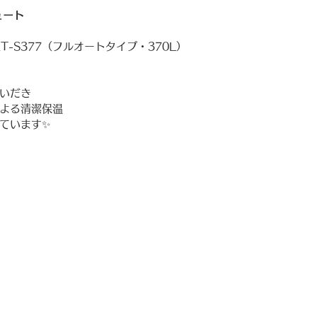
ュート
RT-S377（フルオートタイプ・370L）
いだき
よる清潔保温
ています✨