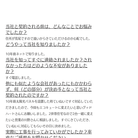
当社と契約される前は、どんなことでお悩み
でしたか？
住所が荒尾ですので遠いからきていただけるのか心配でした。
どうやって当社を知りましたか？
10年前ネットで知りました。
当社を知ってすぐに連絡されましたか？され
なかった方はどのような不安がありました
か？
すぐ電話しました。
他にも似たような会社があったにもかかわら
ず、何（どの部分）が決め手となって当社と
契約されたのですか？
10年前太陽光パネルを設置した時ていねいですぐ対応していた
だきましたので、今回もエコキュートに変えたいと思いグッド
ハートさんにお願いしました。2世帯住宅なので2台一緒に変え
たいと営業の川野さんに相談しました。すぐにきていただき、
ていねいに対応してもらいその日に決めました。
実際に工事を行ってみていかがでしたか？率
直なご感想をお聞かせください。