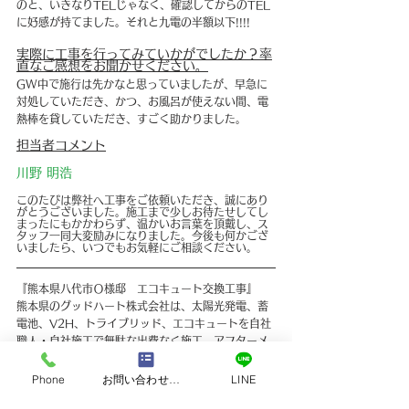
のと、いきなりTELじゃなく、確認してからのTEL
に好感が持てました。それと九電の半額以下!!!!
実際に工事を行ってみていかがでしたか？率
直なご感想をお聞かせください。
GW中で施行は先かなと思っていましたが、早急に
対処していただき、かつ、お風呂が使えない間、電
熱棒を貸していただき、すごく助かりました。
担当者コメント
川野 明浩
このたびは弊社へ工事をご依頼いただき、誠にあり
がとうございました。施工まで少しお待たせしてし
まったにもかかわらず、温かいお言葉を頂戴し、ス
タッフ一同大変励みになりました。今後も何かござ
いましたら、いつでもお気軽にご相談ください。
『熊本県八代市Ｏ様邸　エコキュート交換工事』
熊本県のグッドハート株式会社は、太陽光発電、蓄
電池、V2H、トライブリッド、エコキュートを自社
職人・自社施工で無駄な出費なく施工。アフターメ
ンテナンスもお任せください。
Phone
お問い合わせフォーム
LINE
すべて表示
最新記事