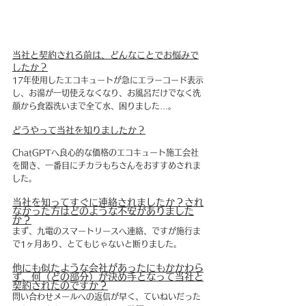
当社と契約される前は、どんなことでお悩みで
したか？
17年使用したエコキュートが急にエラーコード表示
し、お湯が一切使えなくなり、お風呂だけでなく洗
顔から食器洗いまで全て水、困りました…。
どうやって当社を知りましたか？
ChatGPTへ良心的な価格のエコキュート施工会社
を聞き、一番目にチカラもちさんをおすすめされま
した。
当社を知ってすぐに連絡されましたか？され
なかった方はどのような不安がありました
か？
まず、九電のスマートリースへ連絡、ですが施行ま
で1ヶ月あり、とてもじゃないと断りました。
他にも似たような会社があったにもかかわら
ず、何（どの部分）が決め手となって当社と
契約されたのですか？
問い合わせメールへの返信が早く、ていねいだった