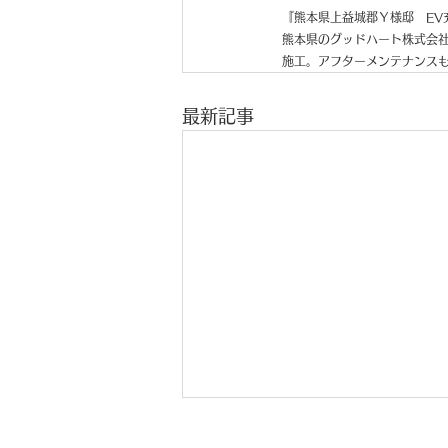
『
熊本県上益城郡Ｙ様邸　EV
熊本県のグッドハート株式会社
施工。アフターメンテナンス
最新記事