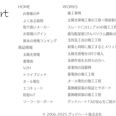
HOME
WORKS
施工事例
お客様の声
太陽光発電工事の工程＜陸屋根(
よくある質問
取り扱いメーカー
スレート(コロニアル)の施工工
お客様ログイン
緩勾配屋根(ガルバリウム鋼版)
熊本県菊池郡Ｔ様邸 エコキ
熊本
​支持瓦工法の施工工程
熊本の発電ランキング
8
新築と同時に施工するとメリッ
​商品情報
ュート交換工事
事
太陽光発電を0円で導入
太陽光発電
未耕作地をお持ちの方へ
蓄電池
産業用の設置例
V2H
蓄電池の施工工程
トライブリッド
オール電化の施工工程
オール電化
蓄熱暖房器の保証とサポート
エコキュート
蓄熱暖房器の施工工程
防犯IoT
ソーラーカーポート
​グッドハート13の安心をご紹
© 2006-2025 グッドハート株式会社