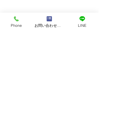
Phone
お問い合わせフォーム
LINE
営業時間｜9:00 ～ 18:00
定休日：日曜・祝日
​TEL：096-370-8100
TEL :
0120-118-810
熊本市西区中島町｜太陽
上益城郡御船町
​日本｜熊本県熊本市南区田井島2-3-8