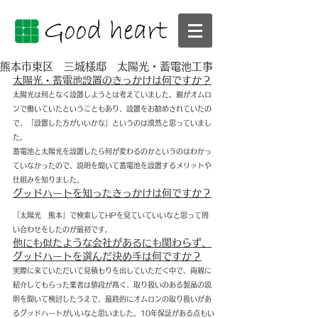
熊本市東区 三城様邸 太陽光・蓄電池工事
太陽光・蓄電池設置のきっかけは何ですか？
太陽光は何となく設置しようとは考えていました。親がオムロ
ンで働いていたということもあり、設置をお勧めされていたの
で、「設置した方がいいかな」というのは漠然と思っていまし
た。
蓄電池と太陽光を設置したら何が変わるのかというのはわかっ
ていなかったので、説明を聞いて蓄電池を設置するメリットや
仕組みを知りました。
グッドハートを知ったきっかけは何ですか？
「太陽光　熊本」で検索してHPを見ていていいなと思って問
い合わせをしたのが最初です。
他にも似たような会社があるにも関わらず、
グッドハートを選んだ決め手は何ですか？
実際に来ていただいて見積もりを出していただく中で、両親に
紹介してもらった業者は値段が高く、取り扱いのある製品の説
明を聞いて検討したうえで、最終的にオムロンの取り扱いがあ
るグッドハートがいいなと思いました。10年保証がある点もい