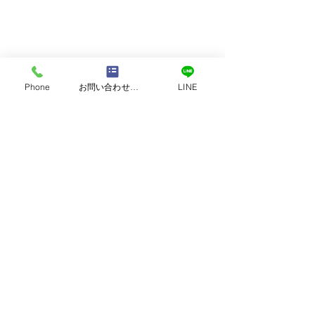
Phone
お問い合わせフォーム
LINE
株式会社ちかけんプロダクツ
TEL：0968-82-8440
熊本県玉名郡南関町大字関村1556 セキアヒルズ2号棟
HP：
https://chikaken.com/
担当者コメント
川野 明浩