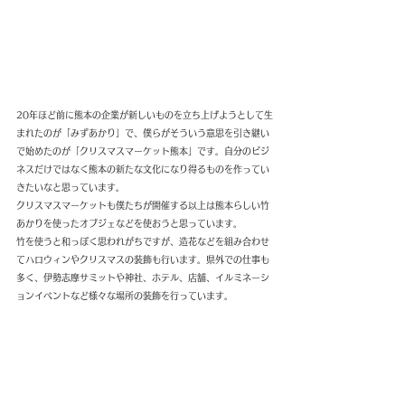
20年ほど前に熊本の企業が新しいものを立ち上げようとして生
まれたのが「みずあかり」で、僕らがそういう意思を引き継い
で始めたのが「クリスマスマーケット熊本」です。自分のビジ
ネスだけではなく熊本の新たな文化になり得るものを作ってい
きたいなと思っています。
クリスマスマーケットも僕たちが開催する以上は熊本らしい竹
あかりを使ったオブジェなどを使おうと思っています。
竹を使うと和っぽく思われがちですが、造花などを組み合わせ
てハロウィンやクリスマスの装飾も行います。県外での仕事も
多く、伊勢志摩サミットや神社、ホテル、店舗、イルミネーシ
ョンイベントなど様々な場所の装飾を行っています。