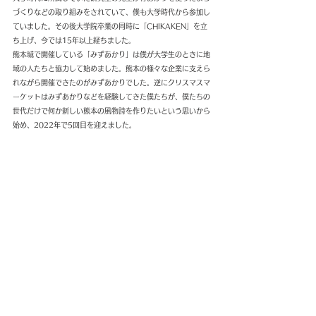
づくりなどの取り組みをされていて、僕も大学時代から参加し
ていました。その後大学院卒業の同時に「CHIKAKEN」を立
ち上げ、今では15年以上経ちました。
熊本城で開催している「みずあかり」は僕が大学生のときに地
域の人たちと協力して始めました。熊本の様々な企業に支えら
れながら開催できたのがみずあかりでした。逆にクリスマスマ
ーケットはみずあかりなどを経験してきた僕たちが、僕たちの
世代だけで何か新しい熊本の風物詩を作りたいという思いから
始め、2022年で5回目を迎えました。