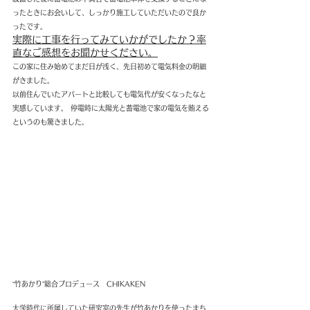
ったときにお会いして、しっかり施工していただいたので良か
ったです。
実際に工事を行ってみていかがでしたか？率
直なご感想をお聞かせください。
この家に住み始めてまだ日が浅く、先日初めて電気料金の明細
がきました。
以前住んでいたアパートと比較しても電気代が安くなったなと
実感しています。 停電時に太陽光と蓄電池で家の電気を賄える
というのも驚きました。
“竹あかり”総合プロデュース　CHIKAKEN
大学時代に所属していた研究室の先生が竹あかりを使ったまち