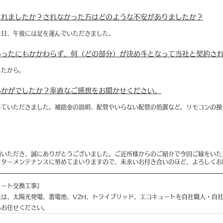
されましたか？されなかった方はどのような不安がありましたか？
た日、午後には足を運んでいただきました。
あったにもかかわらず、何（どの部分）が決め手となって当社と契約さ
ったから。
いかがでしたか？率直なご感想をお聞かせください。
していただきました。補助金の説明、配管やいらない配管の処置など。リモコンの操
頼いただき、誠にありがとうございました。ご近所様からのご紹介で今回ご縁をいた
フターメンテナンスに努めてまいりますので、末永いお付き合いのほど、よろしくお
ュート交換工事』
は、太陽光発電、蓄電池、V2H、トライブリッド、エコキュートを自社職人・自
もお任せください。