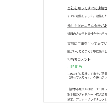
当社を知ってすぐに連絡
すぐに連絡しました。連絡し
他にも似たような会社が
近所の方からお墨付きをもら
実際に工事を行ってみて
細かいところまで丁寧に説明
担当者コメント
川野 明浩
このたびは弊社に工事をご依
く思っております。今後もア
『熊本市東区Ｋ様邸　エコキ
熊本県のグッドハート株式会社
施工。アフターメンテナンス