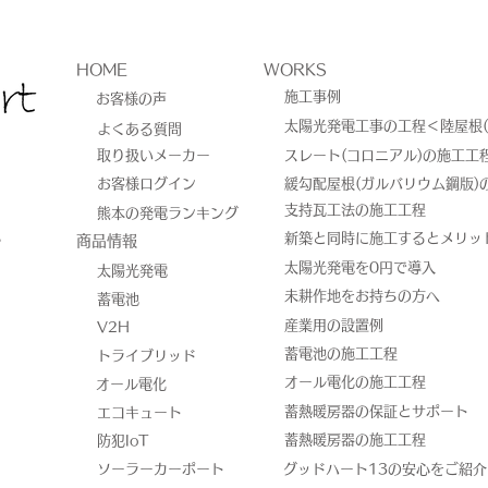
HOME
WORKS
施工事例
お客様の声
太陽光発電工事の工程＜陸屋根(
よくある質問
取り扱いメーカー
スレート(コロニアル)の施工工
お客様ログイン
緩勾配屋根(ガルバリウム鋼版)
熊本 エコキュート工事/上
熊本
​支持瓦工法の施工工程
熊本の発電ランキング
8
新築と同時に施工するとメリッ
​商品情報
益城郡益城町
志市
太陽光発電を0円で導入
太陽光発電
未耕作地をお持ちの方へ
蓄電池
産業用の設置例
V2H
蓄電池の施工工程
トライブリッド
オール電化の施工工程
オール電化
蓄熱暖房器の保証とサポート
エコキュート
蓄熱暖房器の施工工程
防犯IoT
ソーラーカーポート
​グッドハート13の安心をご紹