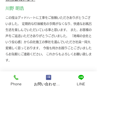
川野 明浩
この度はグッドハートに工事をご依頼いただきありがとうござ
いました。 定期的な灯油補充の手間がなくなり、快適なお風呂
生活を楽しんでいただいている事と思います。 また、お客様の
声をご返送いただきありがとうございました。 「地場の会社と
いう安心感」から自社施工の弊社を選んでいただき社員一同大
変嬉しく思っております。 今後も何かお困りごとございました
らお気軽にご連絡ください。 これからもよろしくお願い致しま
す。
すべて表示
最新記事
Phone
お問い合わせフォーム
LINE