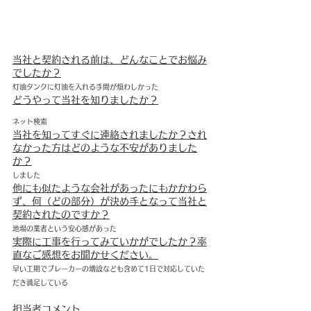
当社と契約される前は、どんなことでお悩み
でしたか？
灯油タンクに灯油を入れる手間が煩わしかった
どうやって当社を知りましたか？
ネット検索
当社を知ってすぐに連絡されましたか？され
なかった方はどのような不安がありました
か？
しました
他にも似たような会社があったにもかかわら
ず、何（どの部分）が決め手となって当社と
契約されたのですか？
地場の業者という安心感があった
実際に工事を行ってみていかがでしたか？率
直なご感想をお聞かせください。
早い工期でブレーカーの増設なども含めて1日で対応していた
だき満足している
担当者コメント