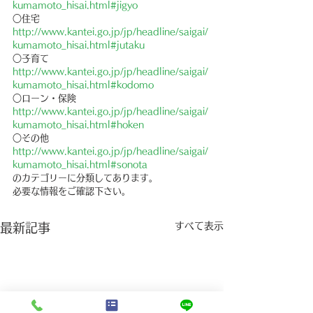
kumamoto_hisai.html#jigyo
○住宅　
http://www.kantei.go.jp/jp/headline/saigai/
kumamoto_hisai.html#jutaku
○子育て　
http://www.kantei.go.jp/jp/headline/saigai/
kumamoto_hisai.html#kodomo
○ローン・保険　
http://www.kantei.go.jp/jp/headline/saigai/
kumamoto_hisai.html#hoken
○その他　
http://www.kantei.go.jp/jp/headline/saigai/
kumamoto_hisai.html#sonota
のカテゴリーに分類してあります。
必要な情報をご確認下さい。
すべて表示
最新記事