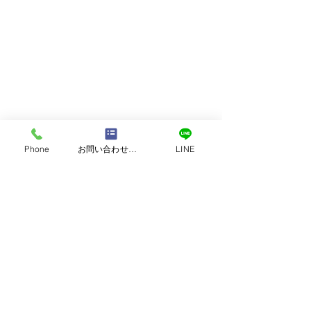
Phone
お問い合わせフォーム
LINE
営業時間｜9:00 ～ 18:00
定休日：日曜・祝日
​TEL：096-370-8100
TEL :
0120-118-810
熊本市西区中島町｜太陽
上益城郡御船町
​日本｜熊本県熊本市南区田井島2-3-8