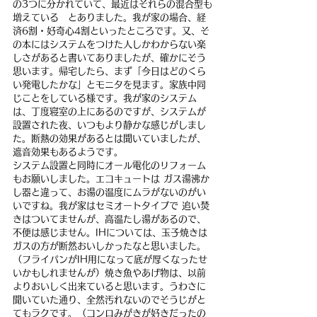
の3つに分かれていて、最近はそれらの混合型も
増えている　とありました。我が家の場合、経
済6割・好奇心4割といったところです。又、そ
の本にはシステムをつけた人しかわからない楽
しさがあると書いてありましたが、確かにそう
思います。帰宅したら、まず「今日はどのくら
い発電したかな」とモニタを見ます。家族中同
じことをしている様です。我が家のシステム
は、丁度寝室の上にあるのですが、システムが
設置された夜、いつもより静かな感じがしまし
た。断熱の効果があるとは聞いていましたが、
遮音効果もあるようです。
システム設置と同時にオール電化のリフォーム
もお願いしました。エコキュートは ガス湯沸か
し器と違って、お湯の温度にムラがないのがい
いですね。我が家はセミオートタイプで 追い焚
きはついてませんが、高温たし湯があるので、
不便は感じません。IHについては、玉子焼きは
ガスの方が断然おいしかったなと思いました。
（フライパンがIH用になって底が厚くなったせ
いかもしれませんが）焼き魚やあげ物は、以前
よりおいしく出来ていると思います。うわさに
聞いていた通り、全然汚れないのでそうじがと
てもラクです。（コンロみがきが好きだったの