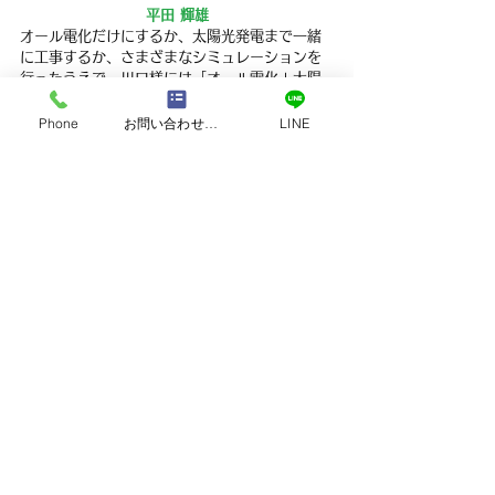
平田 輝雄
オール電化だけにするか、太陽光発電まで一緒
に工事するか、さまざまなシミュレーションを
行ったうえで、川口様には「オール電化＋太陽
光発電」を選んでいただきました。光熱費ゼロ
を実現できるはずですし、工事後の発電量も順
Phone
お問い合わせフォーム
LINE
調なようです。これからもブログ上での発電状
態の公開を楽しみにしています。
すべて表示
最新記事