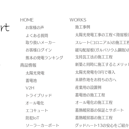
HOME
WORKS
施工事例
お客様の声
太陽光発電工事の工程＜陸屋根(
よくある質問
取り扱いメーカー
スレート(コロニアル)の施工工
お客様ログイン
緩勾配屋根(ガルバリウム鋼版)
蓄電池の今後の重要性につい
太陽
​支持瓦工法の施工工程
熊本の発電ランキング
8
新築と同時に施工するとメリッ
​商品情報
て
電す
太陽光発電を0円で導入
太陽光発電
未耕作地をお持ちの方へ
蓄電池
産業用の設置例
V2H
蓄電池の施工工程
トライブリッド
オール電化の施工工程
オール電化
蓄熱暖房器の保証とサポート
エコキュート
蓄熱暖房器の施工工程
防犯IoT
ソーラーカーポート
​グッドハート13の安心をご紹