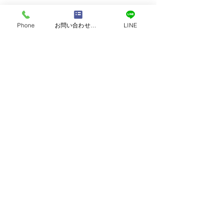
Phone
お問い合わせフォーム
LINE
営業時間｜9:00 ～ 18:00
定休日：日曜・祝日
​TEL：096-370-8100
TEL :
0120-118-810
熊本市西区中島町｜太陽
上益城郡御船町
​日本｜熊本県熊本市南区田井島2-3-8
光発電5.115kW＋EP
発電工事
©
2006-2025
グッドハート株式会社