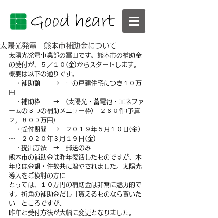
太陽光発電 熊本市補助金について
太陽光発電事業部の冨田です。熊本市の補助金
の受付が、５／１０(金)からスタートします。
概要は以下の通りです。
　・補助額　　→　一の戸建住宅につき１０万
円
　・補助枠　　→　(太陽光・蓄電池・エネファ
ームの３つの補助メニュー枠)　２８０件(予算
２，８００万円)
　・受付期間　→　２０１９年５月１０日(金)　
～　２０２０年３月１９日(金)
　・提出方法　→　郵送のみ
熊本市の補助金は昨年復活したものですが、本
年度は金額・件数共に増やされました。太陽光
導入をご検討の方に
とっては、１０万円の補助金は非常に魅力的で
す。折角の補助金だし「貰えるものなら貰いた
い」ところですが、
昨年と受付方法が大幅に変更となりました。