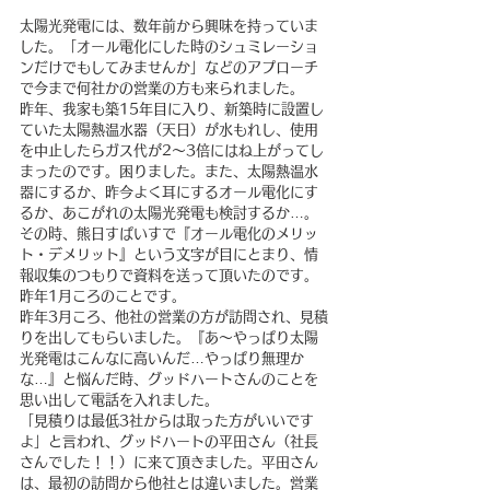
太陽光発電には、数年前から興味を持っていま
した。「オール電化にした時のシュミレーショ
ンだけでもしてみませんか」などのアプローチ
で今まで何社かの営業の方も来られました。
昨年、我家も築15年目に入り、新築時に設置し
ていた太陽熱温水器（天日）が水もれし、使用
を中止したらガス代が2～3倍にはね上がってし
まったのです。困りました。また、太陽熱温水
器にするか、昨今よく耳にするオール電化にす
るか、あこがれの太陽光発電も検討するか…。
その時、熊日すぱいすで『オール電化のメリッ
ト・デメリット』という文字が目にとまり、情
報収集のつもりで資料を送って頂いたのです。
昨年1月ころのことです。
昨年3月ころ、他社の営業の方が訪問され、見積
りを出してもらいました。『あ～やっぱり太陽
光発電はこんなに高いんだ…やっぱり無理か
な…』と悩んだ時、グッドハートさんのことを
思い出して電話を入れました。
「見積りは最低3社からは取った方がいいです
よ」と言われ、グッドハートの平田さん（社長
さんでした！！）に来て頂きました。平田さん
は、最初の訪問から他社とは違いました。営業