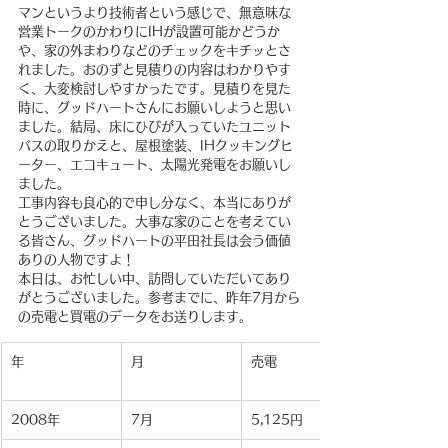
マンというより技術者という感じで、無意味な
営業トークのかわりにIHが設置可能かどうか
や、家の外まわりなどのチェックをキチッとさ
れました。おのずと見積りの内容はわかりやす
く、大変検討しやすかったです。見積りを見た
時に、グッドハートさんにお願いしようと思い
ました。結局、床にひびが入っていたユニット
バスの取りかえと、屋根塗装、IHクッキングヒ
ーター、エコキュート、太陽光発電をお願いし
ました。
工事内容も良心的で申し分なく、本当にありが
とうございました。大事な家のことを考えてい
る皆さん、グッドハートの平田社長は会う価値
ありの人物ですよ！
本日は、お忙しい中、訪問していただいてあり
がとうございました。参考までに、昨年7月から
の売電と買電のデータをお送りします。
年
月
売電
2008年
7月
5,125円