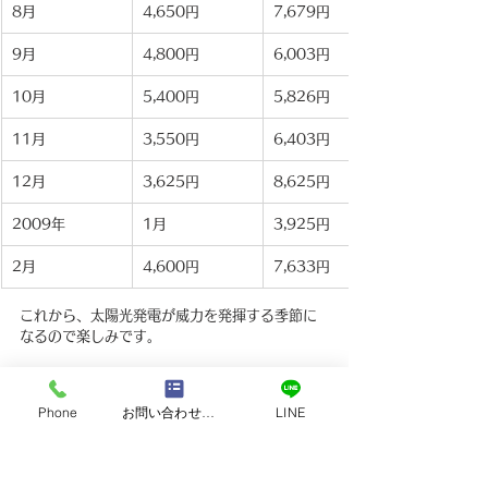
8月
4,650円
7,679円
9月
4,800円
6,003円
10月
5,400円
5,826円
11月
3,550円
6,403円
12月
3,625円
8,625円
2009年
1月
3,925円
2月
4,600円
7,633円
これから、太陽光発電が威力を発揮する季節に
なるので楽しみです。
担当者コメント
平田 輝雄
Phone
お問い合わせフォーム
LINE
「数年前から気になっていた工事が全てできた
ので、将来まで安心して生活できます」とお話
いただいた田口様の笑顔が印象的でした。昨年