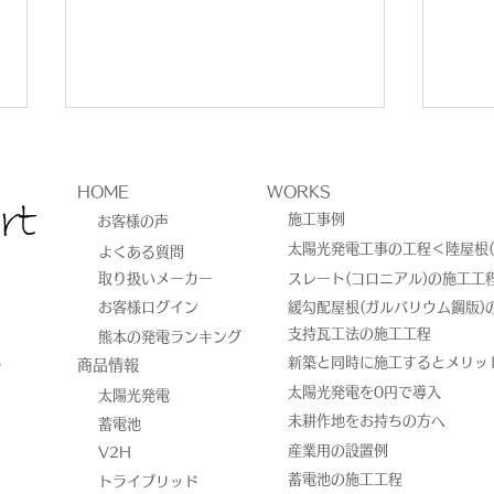
HOME
WORKS
施工事例
お客様の声
太陽光発電工事の工程＜陸屋根(
よくある質問
取り扱いメーカー
スレート(コロニアル)の施工工
お客様ログイン
緩勾配屋根(ガルバリウム鋼版)
太陽光発電・蓄電池工事／熊
熊本
​支持瓦工法の施工工程
熊本の発電ランキング
8
新築と同時に施工するとメリッ
​商品情報
本市東区戸島
電5.
太陽光発電を0円で導入
太陽光発電
13
未耕作地をお持ちの方へ
蓄電池
設置
産業用の設置例
V2H
蓄電池の施工工程
トライブリッド