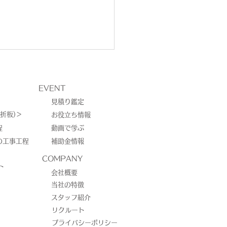
EVENT
見積り鑑定
折板)＞
お役立ち情報
程
動画で学ぶ
の工事工程
補助金情報
市西区中島町｜太陽光発
COMPANY
ト
115kW＋EP CUBE
会社概要
当社の特徴
.3kWh創蓄連携システム
スタッフ紹介
工事
リクルート
プライバシーポリシー