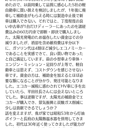
めたので、以前同乗して品質に感心したS社の軽
自動車に買い替えを検討しましたが、1年後に廃
車して補助金がもらえる時には製造中止後で新
車は購入できない。それではと、丁度程度の良
い中古車が1台だけディーラーにあったのを諸経
費込みの60万円余で即断・即決で購入しまし
た。太陽光発電のため温存したい資金はその分
減りましたが、消却を含め維持費は半分以下
に、ガソリン代は4割ほど減少しエコノミーカー
であることを実感できて、良い買い物であった
と自己満足しています。前の小型車より車体・
エンジン・ミッション・足回りが上等で、軽自
動車とは思えず、コストダウンを感じさせない
車です。資金の方は、補助金を加えるとほぼ必
要な額になることが分かり、発注可能となりま
した。エコカー減税に惑わされてHV車に手を出
していたら、平田社長さんには会えないところ
でした。事は逆順ですが、太陽光の補助金でエ
コカーが購入でき、景気振興と炭酸ガス削減に
少しは貢献できるでしょうか？
話を変えますが、我が家では昭和53年から灯油
ボイラーと長府の太陽熱温水器を併用してきま
した。初代は30年近く使ってきましたが能力が