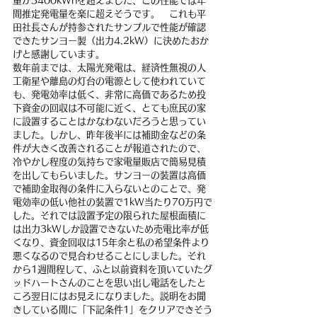
量が3400kWhを超えました、この性能では年
間推定発電量を楽に超えそうです。　これも平
田社長さんが持参されたサンプルで性能が確認
できたサンヨー製（出力4.2kW）に決めたおか
げと感謝しています。
数年前までは、太陽光発電は、経済性無視の人
工衛星や離島の灯台の電源として使われていて
も、発電効率は低く、非常に高価であるため投
下資金の回収は不可能に近く、とても庶民の家
に設置することはかなわないだろうと思ってい
ました。しかし、昨年後半には補助金などの条
件が大きく改善されることが報道されたので、
冷やかし程度の気持ちで家電量販店で簡易見積
を出してもらいました。サンヨーの装置は高価
で補助金取得の条件に入らないとのことで、発
電効率の低い他社の装置で1kW当たり70万円で
した。それでは設置予定の限られた屋根面積に
は出力3kWしか設置できないため売電比率が低
くなり、資金回収は15年余と私の希望条件より
悪くなるので見合わせることにしました。それ
から1週間程して、ふと以前資料を頂いていたグ
ッドハートさんのことを思い出し電話をしたと
ころ翌日にはお見えになりました。説明をお聞
きしている間に「下記条件1」をクリアできそう