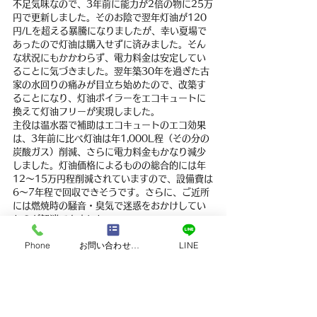
不足気味なので、3年前に能力が2倍の物に25万
円で更新しました。そのお陰で翌年灯油が120
円/Lを超える暴騰になりましたが、幸い夏場で
あったので灯油は購入せずに済みました。そん
な状況にもかかわらず、電力料金は安定してい
ることに気づきました。翌年築30年を過ぎた古
家の水回りの痛みが目立ち始めたので、改築す
ることになり、灯油ボイラーをエコキュートに
換えて灯油フリーが実現しました。
主役は温水器で補助はエコキュートのエコ効果
は、3年前に比べ灯油は年1,000L程（その分の
炭酸ガス）削減、さらに電力料金もかなり減少
しました。灯油価格によるものの総合的には年
12～15万円程削減されていますので、設備費は
6～7年程で回収できそうです。さらに、ご近所
には燃焼時の騒音・臭気で迷惑をおかけしてい
たのが解消できました。 　
現在売電の収入は貯金しています。5年後頃には
Phone
お問い合わせフォーム
LINE
性能が向上し、価格も低下するでしょうから、
増設で現在の2倍位にして電気の完全自給を実現
したいと思っています。これからもよろしくお
願いします。
担当者コメント