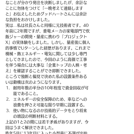
なことが分かり発注を決断しましたが、余計な
ことに勿体をつけて「一晩考えて連絡します
と」お伝えしたためグッドハートさんには余計
な負担をおかけしました。
実は…私は社長さんと同様に元技術者です。40
年前に2年間ですが、重電メーカの家電部門で炊
飯ジャーの開発・量産に携わり「プロジェクト
X」の実体験をしました。しかし、量産後に個人
的事情でUターンした経歴があります。これまで
機械・熱エネルギー・電気に関しては少し専門
としてきましたので、今回のように高価で工事
を伴う場合には大事な「企業トップの人柄・考
え」を確認することができ即断できました。
ところで独断と偏見で決めた私の設置条件ある
いは動機は次のようになります。
耐用年数の半分の10年程度で資金回収が可
能であること。
エネルギーの安全保障のため、車などへの
浪費を押さえ可能な限り早期に設置する。
使い物になるのか技術的データをとり将来
の増設の判断材料とする。
上記の1と2の間には若干矛盾がありますが、今
回はうまく解決できました。
昨年5月に13年目に入った小型車に不調が出始