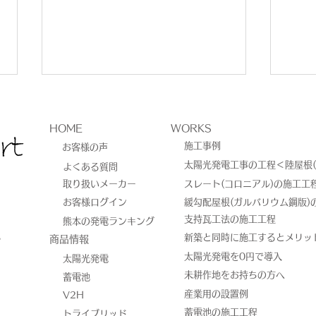
HOME
WORKS
施工事例
お客様の声
太陽光発電工事の工程＜陸屋根(
よくある質問
取り扱いメーカー
スレート(コロニアル)の施工工
お客様ログイン
緩勾配屋根(ガルバリウム鋼版)
蓄電池の今後の重要性につい
太陽
​支持瓦工法の施工工程
熊本の発電ランキング
8
新築と同時に施工するとメリッ
​商品情報
て
電す
太陽光発電を0円で導入
太陽光発電
未耕作地をお持ちの方へ
蓄電池
産業用の設置例
V2H
蓄電池の施工工程
トライブリッド