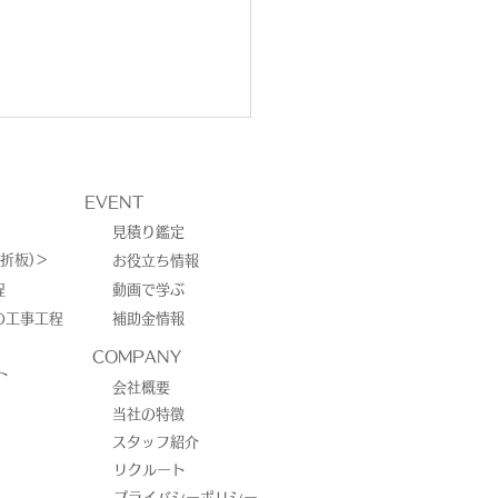
EVENT
見積り鑑定
折板)＞
お役立ち情報
程
動画で学ぶ
の工事工程
補助金情報
光発電は曇りの日でも発
COMPANY
ト
るの？
会社概要
当社の特徴
スタッフ紹介
リクルート
プライバシーポリシー