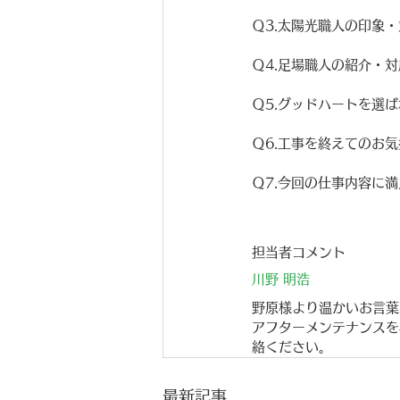
Ｑ3.太陽光職人の印象
Ｑ4.足場職人の紹介・
Ｑ5.グッドハートを選
Ｑ6.工事を終えてのお
Ｑ7.今回の仕事内容に
担当者コメント
川野 明浩
野原様より温かいお言葉
アフターメンテナンスを
絡ください。
最新記事