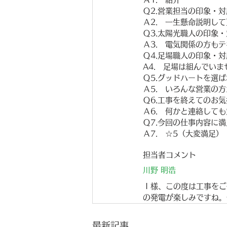
Ｑ2.営業担当の印象・
Ａ2.　一生懸命説明し
Ｑ3.太陽光職人の印象
Ａ3.　電気関係の方も
Ｑ4.足場職人の印象・
A4.　足場は組んでいま
Ｑ5.グッドハートを選
Ａ5.　いろんな営業の
Ｑ6.工事を終えてのお
Ａ6.　何かと連絡して
Ｑ7.今回の仕事内容に
Ａ7.　☆5（大変満足）
担当者コメント
川野 明浩
Ｉ様、この度は工事をご
の発電が楽しみですね。
最新記事