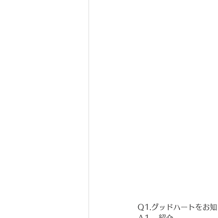
Ｑ1.グッドハートをお
Ａ1.　紹介