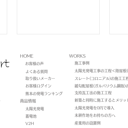
HOME
WORKS
施工事例
お客様の声
太陽光発電工事の工程＜陸屋根(
よくある質問
取り扱いメーカー
スレート(コロニアル)の施工工
お客様ログイン
緩勾配屋根(ガルバリウム鋼版)
熊本市西区中島町｜太陽光発
上益
​支持瓦工法の施工工程
熊本の発電ランキング
8
新築と同時に施工するとメリッ
​商品情報
電5.115kW＋EP CUBE
工事
太陽光発電を0円で導入
太陽光発電
13.3kWh創蓄連携システム
未耕作地をお持ちの方へ
蓄電池
設置工事
産業用の設置例
V2H